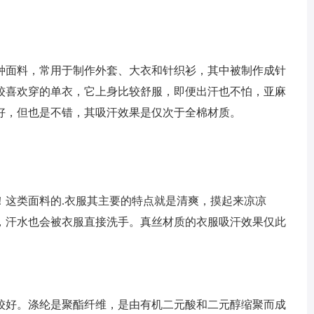
种面料，常用于制作外套、大衣和针织衫，其中被制作成针
较喜欢穿的单衣，它上身比较舒服，即便出汗也不怕，亚麻
好，但也是不错，其吸汗效果是仅次于全棉材质。
！这类面料的.衣服其主要的特点就是清爽，摸起来凉凉
，汗水也会被衣服直接洗手。真丝材质的衣服吸汗效果仅此
较好。涤纶是聚酯纤维，是由有机二元酸和二元醇缩聚而成