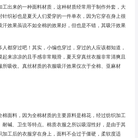
加工出来的一种面料材质，这种材质经常用于制作外套，大
时针织衫也是夏天人们爱穿的一件单衣，因为它穿在身上很
吸汗效果虽说不如全棉的效果好，但也是不错，其吸汗效果
多人都穿过吧！其实，小编也穿过，穿过的人应该都知道，
摸起来凉凉的且手感非常顺滑，夏天穿真丝衣服非常清爽且
服所吸收。真丝材质的衣服吸汗效果仅次于全棉、亚麻材
全棉面料，因为全棉材质的主要原料是棉花，经过纺织加工
、耐碱、卫生等特点。棉质衣服之所以吸湿性好，是由于其
织加工后的衣服穿在身上，面料不会过于僵硬，柔软度适