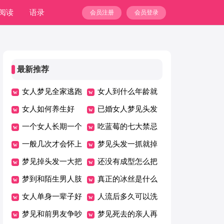
阅读
语录
会员注册
会员登录
最新推荐
女人梦见全家逃跑
女人到什么年龄就
躲藏成功
女人如何养生好
不想男人了
已婚女人梦见头发
一个女人长期一个
掉了一大把
吃蓝莓的七大禁忌
人生活会怎样
一般几次才会怀上
梦见头发一抓就掉
梦见掉头发一大把
一坨
还没有成型怎么把
什么意思
梦到和陌生男人肢
孩子打掉
真正的冰丝是什么
体暧昧
女人单身一辈子好
成分含量
人流后多久可以洗
吗
梦见和前男友争吵
澡
梦见死去的亲人再