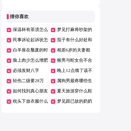
纠缠
次死是什么意思
猜你喜欢
保温杯有茶渍怎么
梦见打麻将吵架的
去掉
民事诉讼起诉状怎
财运
茄子有什么好处和
么写
白羊座在颓废的时
坏处
相差6岁的夫妻都
候怎么激励自己
脸上肉少怎么增肥
惨是真的吗
猴男与蛇女合不合
必须发财八字
适
晚上12点饿了该不
轻伤二级要28万
该吃东西
属狗男最疼哪些生
如何找到真心朋友
肖女
夏天旅游穿什么鞋
枕头下放衣服什么
梦见跟已故的奶奶
意思
睡在一起