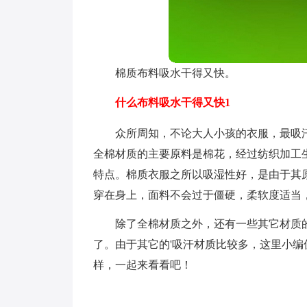
棉质布料吸水干得又快。
什么布料吸水干得又快1
众所周知，不论大人小孩的衣服，最吸
全棉材质的主要原料是棉花，经过纺织加工
特点。棉质衣服之所以吸湿性好，是由于其
穿在身上，面料不会过于僵硬，柔软度适当
除了全棉材质之外，还有一些其它材质
了。由于其它的'吸汗材质比较多，这里小
样，一起来看看吧！