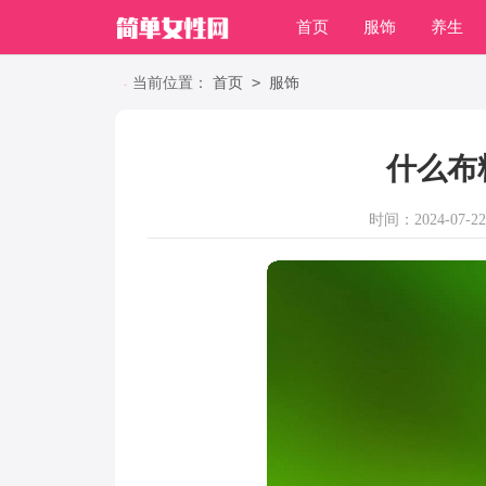
首页
服饰
养生
职场
>
当前位置：
首页
服饰
什么布
时间：2024-07-22 