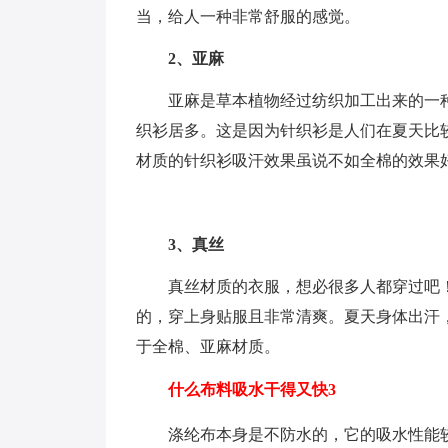
当，给人一种非常舒服的感觉。
2、亚麻
亚麻是草本植物经过纺织加工出来的一
织衫居多。这是因为针织衫是人们在夏天比
材质的针织衫吸汗效果虽说不如全棉的效果
3、真丝
真丝材质的衣服，想必很多人都穿过吧
的，穿上身贴服且非常清爽。夏天身体出汗
于全棉、亚麻材质。
什么布料吸水干得又快3
涤纶布本身是不防水的，它的吸水性能