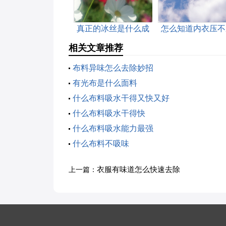
真正的冰丝是什么成
怎么知道内衣压不
分含量
胸
相关文章推荐
布料异味怎么去除妙招
有光布是什么面料
什么布料吸水干得又快又好
什么布料吸水干得快
什么布料吸水能力最强
什么布料不吸味
衣服有味道怎么快速去除
上一篇：