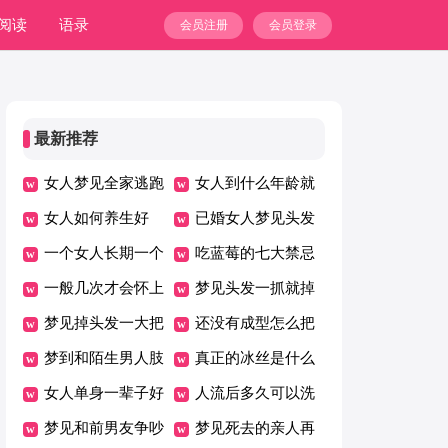
阅读
语录
会员注册
会员登录
最新推荐
女人梦见全家逃跑
女人到什么年龄就
躲藏成功
女人如何养生好
不想男人了
已婚女人梦见头发
一个女人长期一个
掉了一大把
吃蓝莓的七大禁忌
人生活会怎样
一般几次才会怀上
梦见头发一抓就掉
梦见掉头发一大把
一坨
还没有成型怎么把
什么意思
梦到和陌生男人肢
孩子打掉
真正的冰丝是什么
体暧昧
女人单身一辈子好
成分含量
人流后多久可以洗
吗
梦见和前男友争吵
澡
梦见死去的亲人再