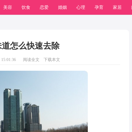
美容
饮食
恋爱
婚姻
心理
孕育
家居
味道怎么快速去除
15:01:36
阅读全文
下载本文