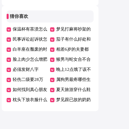
纠缠
次死是什么意思
猜你喜欢
保温杯有茶渍怎么
梦见打麻将吵架的
去掉
民事诉讼起诉状怎
财运
茄子有什么好处和
么写
白羊座在颓废的时
坏处
相差6岁的夫妻都
候怎么激励自己
脸上肉少怎么增肥
惨是真的吗
猴男与蛇女合不合
必须发财八字
适
晚上12点饿了该不
轻伤二级要28万
该吃东西
属狗男最疼哪些生
如何找到真心朋友
肖女
夏天旅游穿什么鞋
枕头下放衣服什么
梦见跟已故的奶奶
意思
睡在一起