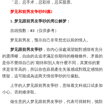
「忌」忌手术，忌彩排，忌买股票。
梦见和前男友争吵纠缠2
1. 梦见跟前男友爭吵的周公解梦：
吉凶指数：
83
（仅供参考）
梦见前男友，预示自己非常想念以前的情人。
梦见跟前男友爭吵
，你內心深處渴望能對感情有充分
的選擇權，自由的去追求滿足你期待的種種條件。矛盾的
是你不覺得自己的`期待和別人有什麼不同，其實你的要
求是非常高的，所以你也容易產生失落感或對既定感情的
懷疑，這可能成為这两天情侶爭吵的引爆點。
上学的人梦见跟前男友爭吵，意味着文科或口试多加
小心。否则难录取。
做生意的人梦见跟前男友爭吵，代表可得财利，慎防