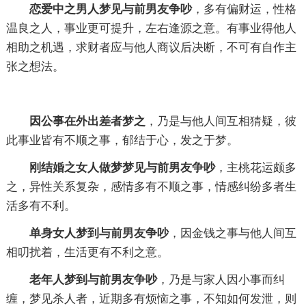
恋爱中之男人梦见与前男友争吵
，多有偏财运，性格
温良之人，事业更可提升，左右逢源之意。有事业得他人
相助之机遇，求财者应与他人商议后决断，不可有自作主
张之想法。
因公事在外出差者梦之
，乃是与他人间互相猜疑，彼
此事业皆有不顺之事，郁结于心，发之于梦。
刚结婚之女人做梦梦见与前男友争吵
，主桃花运颇多
之，异性关系复杂，感情多有不顺之事，情感纠纷多者生
活多有不利。
单身女人梦到与前男友争吵
，因金钱之事与他人间互
相叨扰着，生活更有不利之意。
老年人梦到与前男友争吵
，乃是与家人因小事而纠
缠，梦见杀人者，近期多有烦恼之事，不知如何发泄，则