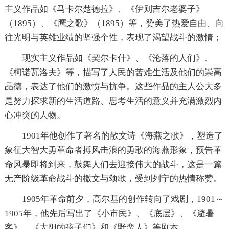
主义作品如《马卡尔楚德拉》、《伊则吉尔老婆子》
（1895）、《鹰之歌》（1895）等，赞美了热爱自由、向
往光明与英雄业绩的坚强个性，表现了渴望战斗的激情；
现实主义作品如《契尔卡什》、《沦落的人们》、
《柯诺瓦洛夫》等，描写了人民的苦难生活及他们的崇高
品德，表达了他们的激愤与抗争。这些作品的主人公大多
是努力探求新的生活道路、思考生活的意义并充满激烈内
心冲突的人物。
1901年他创作了著名的散文诗《海燕之歌》，塑造了
象征大智大勇革命者搏风击浪的勇敢的海燕形象，预告革
命风暴即将到来，鼓舞人们去迎接伟大的战斗，这是一篇
无产阶级革命战斗的檄文与颂歌，受到列宁的热情称赞。
1905年革命前夕，高尔基的创作转向了戏剧，1901～
1905年，他先后写出了《小市民》、《底层》、《避暑
客》、《太阳的孩子们》和《野蛮人》等剧本。